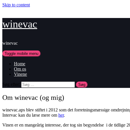
Skip to content
winevac
winevac
Toggle mobile menu
Home
Om os
Vinene
Søg efter:
Om winevac (og mig)
winevac.aps blev stiftet i 2012 som det forretningsmæssige omdrejnings
Intervac kan du læse mere om
her
.
Vinen er en mangeårig interesse, der tog sin begyndelse i de tidlige 2