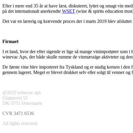
Efter i mere end 35 år at have læst, diskuteret, lyttet og smagt vin me
på det internationalt anerkendte
WSET
(wine & spirits education trus
Det var en lærerig og krævende proces der i marts 2019 blev afsluttet 
Firmaet
I et land, hvor der efter sigende er lige så mange vinimportører som 
winevac Aps, der både skulle rumme de vinmæssige aktivteter og den f
De første vine blev importeret fra Tyskland og er stadig kernen i den fo
gennem lageret. Meget er blevet drukket selv eller solgt til venner og
@2025 winevac aps
Glappevej 12
DK-3751 Østermarie
CVR 3471 6536
All rights reserved.