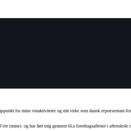
punkt for mine vinaktiviteter og mit virke som dansk repræsentant for In
0’ere (mine) og har ført mig gennem bl.a foredragsaftener i aftenskole 