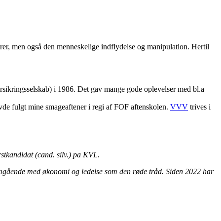
torer, men også den menneskelige indflydelse og manipulation. Hertil
t forsikringsselskab) i 1986. Det gav mange gode oplevelser med bl.a
avde fulgt mine smageaftener i regi af FOF aftenskolen.
VVV
trives i
tkandidat (cand. silv.) pa KVL.
nnemgående med økonomi og ledelse som den røde tråd. Siden 2022 har