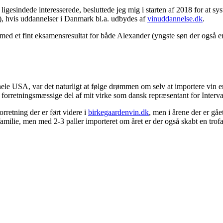
d ligesindede interesserede, besluttede jeg mig i starten af 2018 for at
t), hvis uddannelser i Danmark bl.a. udbydes af
vinuddannelse.dk
.
med et fint eksamensresultat for både Alexander (yngste søn der også er
i hele USA, var det naturligt at følge drømmen om selv at importere vin
orretningsmæssige del af mit virke som dansk repræsentant for Intervac 
rretning der er ført videre i
birkegaardenvin.dk
, men i årene der er gåe
 familie, men med 2-3 paller importeret om året er der også skabt en trof