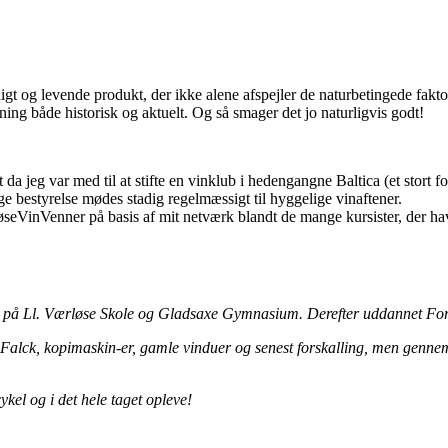
digt og levende produkt, der ikke alene afspejler de naturbetingede fak
g både historisk og aktuelt. Og så smager det jo naturligvis godt!
rt da jeg var med til at stifte en vinklub i hedengangne Baltica (et stor
bestyrelse mødes stadig regelmæssigt til hyggelige vinaftener.
rløseVinVenner på basis af mit netværk blandt de mange kursister, der h
 på Ll. Værløse Skole og Gladsaxe Gymnasium. Derefter uddannet Fors
g, Falck, kopimaskin-er, gamle vinduer og senest forskalling, men ge
ykel og i det hele taget opleve!