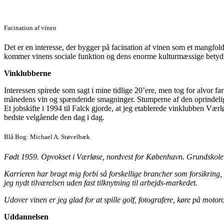
Facination af vinen
Det er en interesse, der bygger på facination af vinen som et mangfol
kommer vinens sociale funktion og dens enorme kulturmæssige betydnin
Vinklubberne
Interessen spirede som sagt i mine tidlige 20’ere, men tog for alvor fa
månedens vin og spændende smagninger. Stumperne af den oprindelige 
Et jobskifte i 1994 til Falck gjorde, at jeg etablerede vinklubben Væ
bedste velgående den dag i dag.
Blå Bog: Michael A. Støvelbæk
Født 1959. Opvokset i Værløse, nordvest for København. Grundskole
Karrieren har bragt mig forbi så forskellige brancher som forsikrin
jeg nydt tilværelsen uden fast tilknytning til arbejds-markedet.
Udover vinen er jeg glad for at spille golf, fotografere, køre på motorc
Uddannelsen